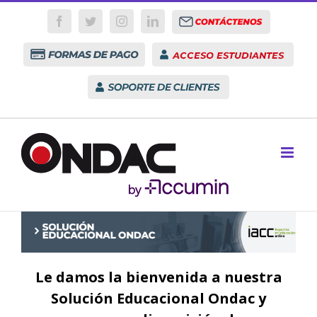
Skip
Contactenos
to
Facebook
Twitter
Instagram
LinkedIn
content
Formas
Acceso
de
Estudiantes
Pago
Soporte
Le damos la bienvenida a nuestra
Solución Educacional Ondac y