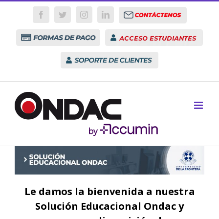
Skip
Contactenos
to
Facebook
Twitter
Instagram
LinkedIn
content
Formas
Acceso
de
Estudiantes
Pago
Soporte
Le damos la bienvenida a nuestra
Solución Educacional Ondac y